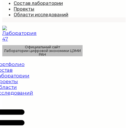
Состав лаборатории
Проекты
Области исследований
Официальный сайт
Лаборатории цифровой экономики ЦЭМИ
РАН
ортфолио
остав
аборатории
роекты
бласти
сследований